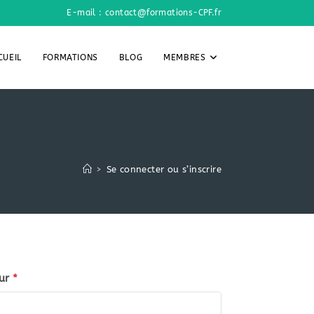
E-mail : contact@formations-CPF.fr
CUEIL
FORMATIONS
BLOG
MEMBRES
>
Se connecter ou s’inscrire
ur
*