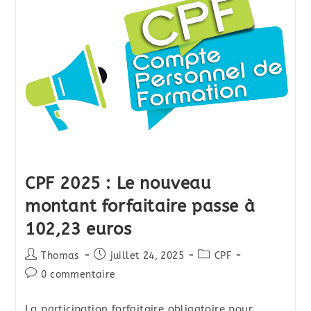
CPF 2025 : Le nouveau
montant forfaitaire passe à
102,23 euros
Auteur/autrice
Publication
Post
Thomas
juillet 24, 2025
CPF
de
publiée :
category:
Commentaires
0 commentaire
la
de
publication :
la
La participation forfaitaire obligatoire pour