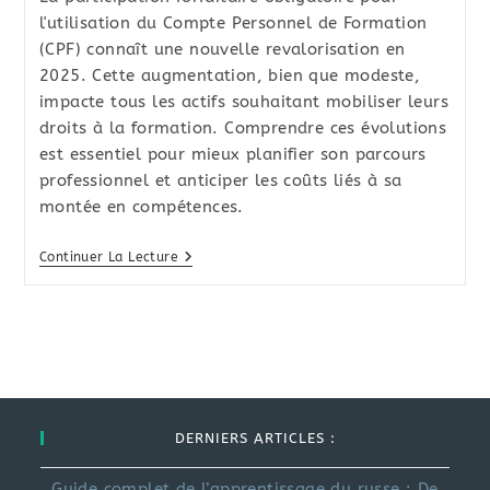
publication :
l'utilisation du Compte Personnel de Formation
(CPF) connaît une nouvelle revalorisation en
2025. Cette augmentation, bien que modeste,
impacte tous les actifs souhaitant mobiliser leurs
droits à la formation. Comprendre ces évolutions
est essentiel pour mieux planifier son parcours
professionnel et anticiper les coûts liés à sa
montée en compétences.
CPF
Continuer La Lecture
2025
:
Le
Nouveau
Montant
Forfaitaire
Passe
À
102,23
Euros
DERNIERS ARTICLES :
Guide complet de l’apprentissage du russe : De