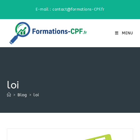
Skip
E-mail : contact@formations-CPF.fr
to
content
MENU
loi
>
Blog
>
loi