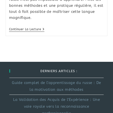
bonnes méthodes et une pratique régulière, il est
tout à fait possible de maîtriser cette langue
magnifique.
Guide
Continuer La Lecture
Complet
De
L’apprentissage
Du
Russe
:
De
La
Motivation
Aux
DERNIERS ARTICLES :
Méthodes
Guide complet de l’apprentissage du russe : De
la motivation aux méthodes
La Validation des Acquis de l’Expérience : Une
voie royale vers la reconnaissance