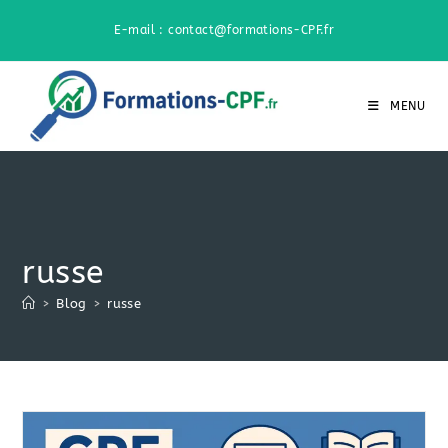
Skip
E-mail : contact@formations-CPF.fr
to
content
MENU
russe
>
Blog
>
russe