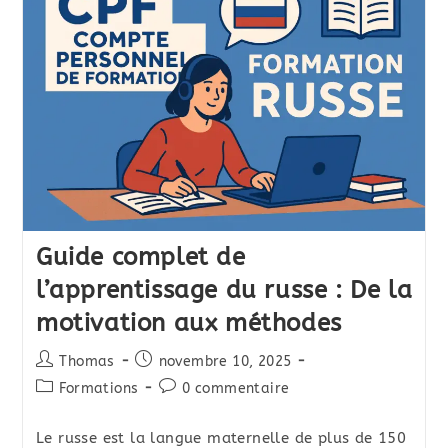
Guide complet de
l’apprentissage du russe : De la
motivation aux méthodes
Auteur/autrice
Publication
Thomas
novembre 10, 2025
de
publiée :
Post
Commentaires
Formations
0 commentaire
la
category:
de
publication :
la
Le russe est la langue maternelle de plus de 150